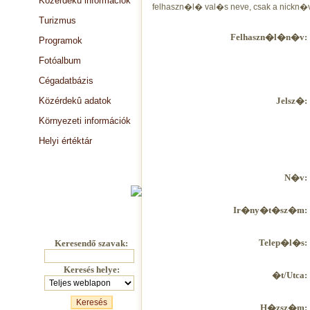
Közérdekû információk
felhaszn�l� val�s neve, csak a nickn�v
Turizmus
Felhaszn�l�n�v:
Programok
Fotóalbum
Cégadatbázis
Közérdekû adatok
Jelsz�:
Környezeti információk
Helyi értéktár
Választási információk
N�v:
Ir�ny�t�sz�m:
Telep�l�s:
Keresendő szavak:
Keresés helye:
�t/Utca:
H�zsz�m: