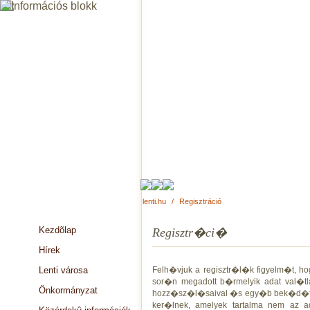
lenti.hu
/
Regisztráció
Kezdõlap
Regisztr�ci�
Hírek
Lenti városa
Felh�vjuk a regisztr�l�k figyelm�t, h
sor�n megadott b�rmelyik adat val�tl
Önkormányzat
hozz�sz�l�saival �s egy�b bek�d�tt 
ker�lnek, amelyek tartalma nem az a