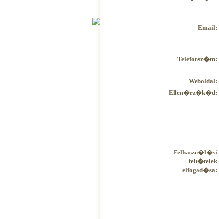
Email:
Telefonsz�m:
Weboldal:
Ellen�rz�k�d:
Felhaszn�l�si
felt�telek
elfogad�sa: