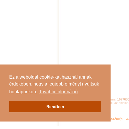
Ez a weboldal cookie-kat használ annak
érdekében, hogy a legjobb élményt nyújtsuk
honlapunkon.
További információ
Összes látogató száma:
167768
Jelenleg
136
látogató tartózkodik az oldalon
Rendben
Impresszum
Oldaltérkép
A