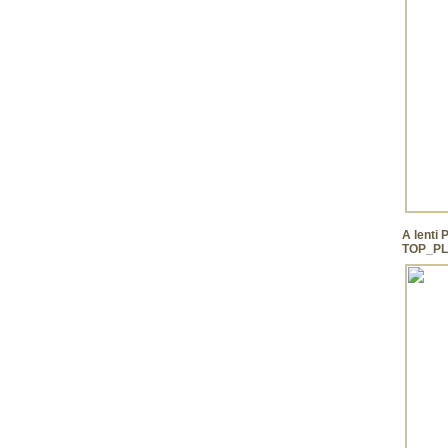
A lenti 
TOP_PLU