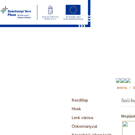
lenti.hu
/
S
Széche
Kezdõlap
Hírek
Megújul
Lenti városa
Önkormányzat