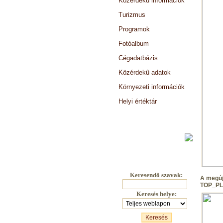
Közérdekû információk
Turizmus
Programok
Fotóalbum
Cégadatbázis
Közérdekû adatok
Környezeti információk
Helyi értéktár
Választási információk
Keresendő szavak:
A megúj
TOP_PLU
Keresés helye: