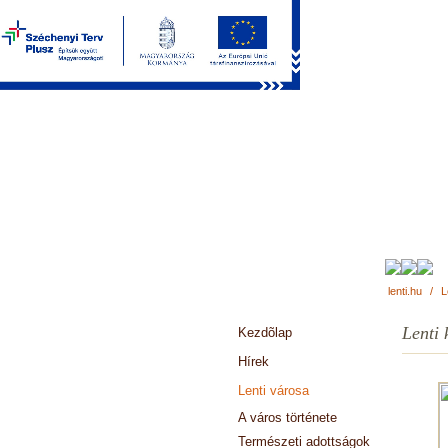
lenti.hu
/
L
Lenti
Kezdõlap
Hírek
Lenti városa
A város története
Természeti adottságok