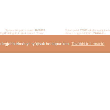
Összes látogató száma:
1678969
Ezt az oldalt
27888
alkalommal jelenít
nleg
85
látogató tartózkodik az oldalon.
ebből az egyedi letöltés
24474
db.
a legjobb élményt nyújtsuk honlapunkon.
További információ
Impresszum
Oldaltérkép
Adatvédelem
Szerzői jogok
Felhasználási feltéte