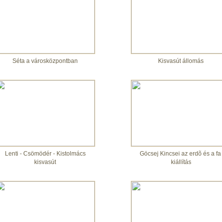
Séta a városközpontban
Kisvasút állomás
Lenti - Csömödér - Kistolmács
Göcsej Kincsei az erdõ és a f
kisvasút
kiállítás