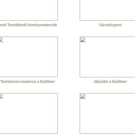
enti Termálfürdõ élménymedencék
Városközpont
Termálvizes medence a fürdõben
Játszótér a fürdõben