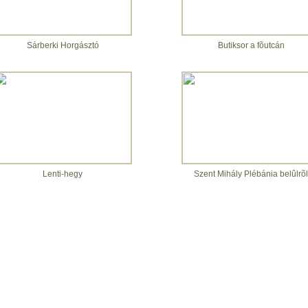
Sárberki Horgásztó
Butiksor a fõutcán
Lenti-hegy
Szent Mihály Plébánia belûlrõl