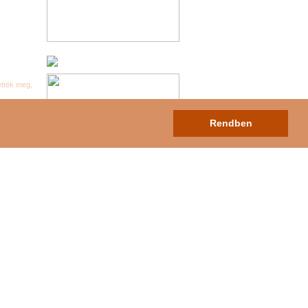
ették meg,
Rendben
lek
Hirdetési árak