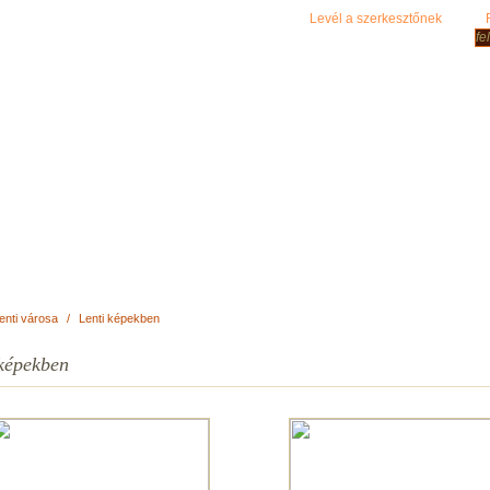
Levél a szerkesztőnek
enti városa
/
Lenti képekben
 képekben