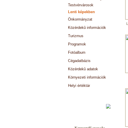
Testvérvárosok
Lenti képekben
Önkormányzat
L
Közérdekû információk
Turizmus
Programok
Fotóalbum
Cégadatbázis
Közérdekû adatok
Környezeti információk
Helyi értéktár
Választási információk
Keresendő szavak: