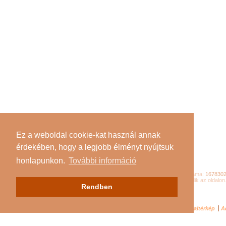
Ez a weboldal cookie-kat használ annak
érdekében, hogy a legjobb élményt nyújtsuk
honlapunkon.
További információ
Összes látogató száma:
167830
Jelenleg
85
látogató tartózkodik az oldalon
Rendben
Impresszum
Oldaltérkép
A