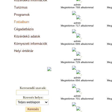
Közérdekû információk
admin
Turizmus
Megtekintve 768 alkalommal
Meg
Programok
Fotóalbum
admin
Megtekintve 717 alkalommal
Meg
Cégadatbázis
Közérdekû adatok
admin
Környezeti információk
Megtekintve 699 alkalommal
Meg
Helyi értéktár
Választási információk
admin
Megtekintve 729 alkalommal
Meg
admin
Megtekintve 694 alkalommal
Meg
Keresendő szavak:
admin
Keresés helye:
Megtekintve 701 alkalommal
Meg