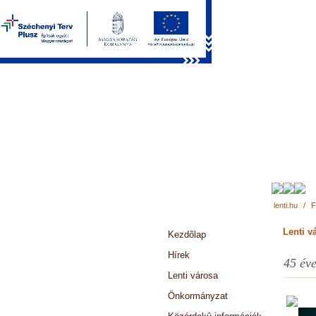
lenti.hu
/
F
Lenti v
Kezdõlap
Hírek
45 éve
Lenti városa
Önkormányzat