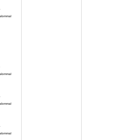
4
kalommal
3
kalommal
4
kalommal
4
kalommal