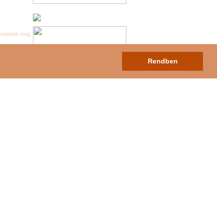
enítették meg,
Rendben
lek
Hirdetési árak