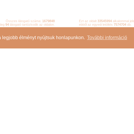
Összes látogató száma:
1679848
Ezt az oldalt
33545994
alkalommal jel
nleg
94
látogató tartózkodik az oldalon.
ebből az egyedi letöltés
7574704
db.
a legjobb élményt nyújtsuk honlapunkon.
További információ
Impresszum
Oldaltérkép
Adatvédelem
Szerzői jogok
Felhasználási feltéte