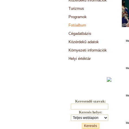
Közérdekû információk
Turizmus
Programok
Fotóalbum
Cégadatbázis
Me
Közérdekû adatok
Környezeti információk
Helyi értéktár
Választási információk
Me
Me
Keresendő szavak:
Keresés helye:
Me