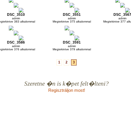
DSC_3510
DSC_3551
DSC_356
admin
admin
admin
gtekintve 383 alkalommal
Megtekintve 375 alkalommal
Megtekintve 377 al
DSC_3586
DSC_3591
admin
admin
gtekintve 376 alkalommal
Megtekintve 379 alkalommal
1
2
3
Szeretne �n is k�pet felt�lteni?
Regisztráljon most!