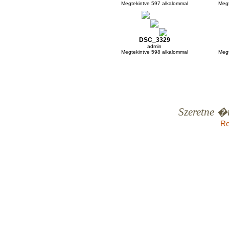
Megtekintve 597 alkalommal
Megt
DSC_3329
admin
Megtekintve 598 alkalommal
Megt
Szeretne �
Re