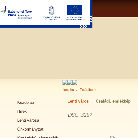
lenti.hu
/
Fotóalbum
Lenti város
Családi, emlékkép
Kezdõlap
Hírek
DSC_3267
Lenti városa
Önkormányzat