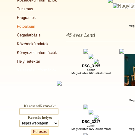
Közérdekû információk
Turizmus
Programok
Fotóalbum
Megt
45 éves Lenti
Cégadatbázis
Közérdekû adatok
Környezeti információk
Helyi értéktár
DSC_3195
Választási információk
admin
Megtekintve 665 alkalommal
Megt
Keresendő szavak:
Keresés helye:
DSC_3217
admin
Megtekintve 627 alkalommal
Megt