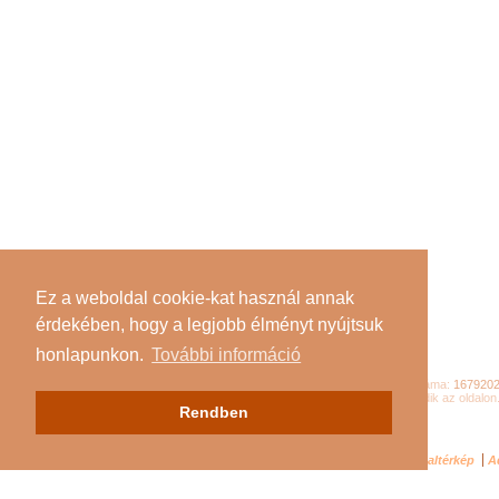
Ez a weboldal cookie-kat használ annak
érdekében, hogy a legjobb élményt nyújtsuk
honlapunkon.
További információ
Összes látogató száma:
167920
Jelenleg
110
látogató tartózkodik az oldalon
Rendben
Impresszum
Oldaltérkép
A