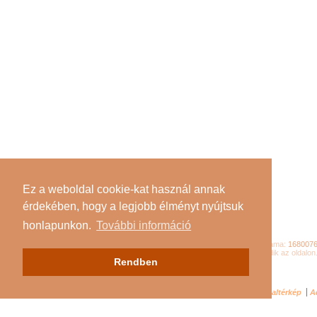
Ez a weboldal cookie-kat használ annak
érdekében, hogy a legjobb élményt nyújtsuk
honlapunkon.
További információ
Összes látogató száma:
168007
Jelenleg
121
látogató tartózkodik az oldalon
Rendben
Impresszum
Oldaltérkép
A