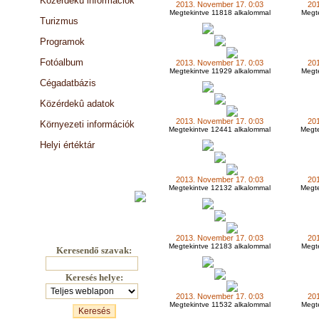
Közérdekû információk
2013. November 17. 0:03
20
Megtekintve 11818 alkalommal
Megte
Turizmus
Programok
Fotóalbum
2013. November 17. 0:03
20
Megtekintve 11929 alkalommal
Megte
Cégadatbázis
Közérdekû adatok
2013. November 17. 0:03
20
Környezeti információk
Megtekintve 12441 alkalommal
Megte
Helyi értéktár
Választási információk
2013. November 17. 0:03
20
Megtekintve 12132 alkalommal
Megte
2013. November 17. 0:03
20
Megtekintve 12183 alkalommal
Megte
Keresendő szavak:
Keresés helye:
2013. November 17. 0:03
20
Megtekintve 11532 alkalommal
Megte