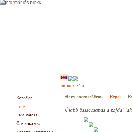
lenti.hu
/
Hírek
Hír és hozzászólások
Képek
K
Kezdõlap
Hírek
Újabb összecsapás a zajdai la
Lenti városa
Önkormányzat