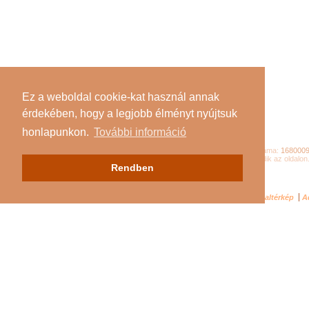
Ez a weboldal cookie-kat használ annak
érdekében, hogy a legjobb élményt nyújtsuk
honlapunkon.
További információ
Összes látogató száma:
168000
Jelenleg
93
látogató tartózkodik az oldalon
Rendben
Impresszum
Oldaltérkép
A