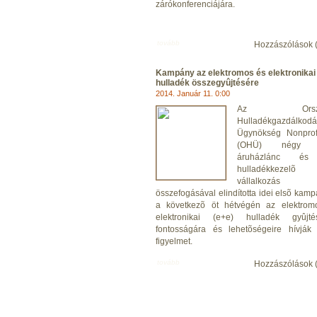
zárókonferenciájára.
tovább
Hozzászólások 
Kampány az elektromos és elektronikai
hulladék összegyûjtésére
2014. Január 11. 0:00
Az Orszá
Hulladékgazdálkodá
Ügynökség Nonprofi
(OHÜ) négy 
áruházlánc és
hulladékkezelõ
vállalkozás
összefogásával elindította idei elsõ kamp
a következõ öt hétvégén az elektrom
elektronikai (e+e) hulladék gyûjté
fontosságára és lehetõségeire hívják
figyelmet.
tovább
Hozzászólások 