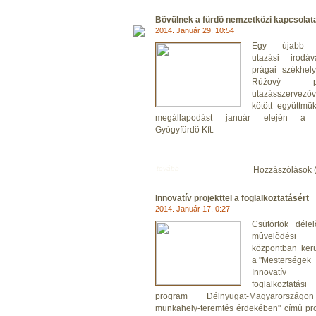
Bõvülnek a fürdõ nemzetközi kapcsolata
2014. Január 29. 10:54
Egy újabb 
utazási irodá
prágai székhel
Rùžový pa
utazásszervezõv
kötött együttmû
megállapodást január elején a 
Gyógyfürdõ Kft.
tovább
Hozzászólások 
Innovatív projekttel a foglalkoztatásért
2014. Január 17. 0:27
Csütörtök délel
mûvelõdési
központban kerü
a "Mesterségek 
Innovatív
foglalkoztatási
program Délnyugat-Magyarorszá
munkahely-teremtés érdekében" címû p