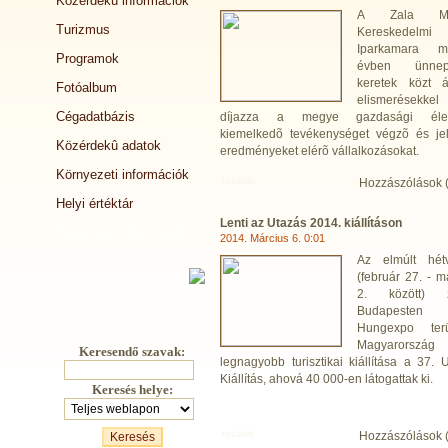
Közérdekû információk
A Zala Me
Turizmus
Kereskedelm
Iparkamara m
Programok
évben ünnep
keretek közt á
Fotóalbum
elismerésekkel
Cégadatbázis
díjazza a megye gazdasági éle
kiemelkedõ tevékenységet végzõ és je
Közérdekû adatok
eredményeket elérõ vállalkozásokat.
Környezeti információk
tovább
Hozzászólások 
Helyi értéktár
Lenti az Utazás 2014. kiállításon
Választási információk
2014. Március 6. 0:01
Az elmúlt hét
(február 27. - m
2. között) za
Budapest
Hungexpo terü
Magyarország
Keresendő szavak:
legnagyobb turisztikai kiállítása a 37. 
Kiállítás, ahová 40 000-en látogattak ki.
Keresés helye:
tovább
Hozzászólások 