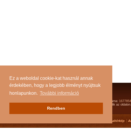
Ez a weboldal cookie-kat használ annak
érdekében, hogy a legjobb élményt nyújtsuk
honlapunkon.
További információ
Összes látogató száma:
167785
Jelenleg
85
látogató tartózkodik az oldalon
Rendben
Impresszum
Oldaltérkép
A