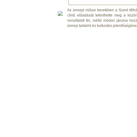
Az ünnepi műsor keretében a Szent Mih
című előadását tekinthette meg a közö
vonultatott fel, méltó módon járulva ho
ünnep tartalmi és kulturális jelentőségéne